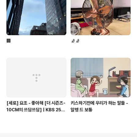
🏢
🧦🧦
[세로] 요조 - 좋아해 [더 시즌즈-
키스하기전에 우리가 하는 말들 -
10CM의 쓰담쓰담] | KBS 2510
알렝 드 보통
24 방송