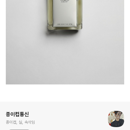
로그 정보
종이컵통신
종이컵, 실, 속삭임