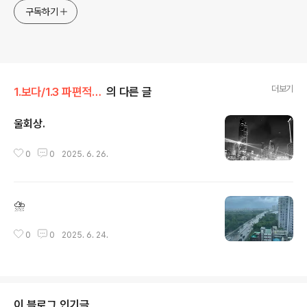
구독하기
더보기
1.보다/1.3 파편적기억
의 다른 글
울회상.
글 내용
0
0
2025. 6. 26.
⛈️
글 내용
0
0
2025. 6. 24.
이 블로그 인기글