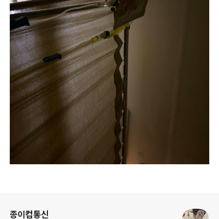
로그 정보
종이컵통신