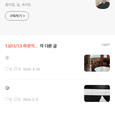
종이컵, 실, 속삭임
구독하기
더보기
1.보다/1.3 파편적기억
의 다른 글
🫥
글 내용
0
0
2026. 3. 24.
🥲
글 내용
0
0
2026. 2. 4.