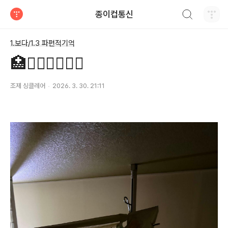
검색하기
종이컵통신
티스토리
1.보다/1.3 파편적기억
🏥👨‍⚕️👨‍⚕️👨‍⚕️
조제 싱클레어
2026. 3. 30. 21:11