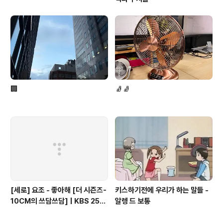
🏢
🧦🧦
[세로] 요조 - 좋아해 [더 시즌즈-
키스하기전에 우리가 하는 말들 -
10CM의 쓰담쓰담] | KBS 2510
알렝 드 보통
24 방송