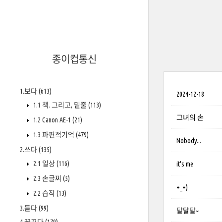
종이컵통신
1.보다
(613)
2024-12-18
1.1 책. 그리고, 밑줄
(113)
그녀의 손
1.2 Canon AE-1
(21)
1.3 파편적기억
(479)
Nobody...
2.쓰다
(135)
2.1 일상
(116)
it's me
2.3 손글찌
(5)
+_+)
2.2 습작
(13)
3.듣다
(99)
달달달~