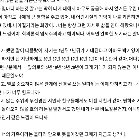
지 않는 삶을 사는건 무료하고 지루해.
 몇마디 하는것 말고는 딱히 나에 대해서 아무도 궁금해 하지 않거든 우린
향이 아직도 나에게 큰 영향을 주고 있어. 내 어린시절의 기억이 나를 괴롭히
고 있네. 나아질거라는 희망이… 너는 항상 그런 자세로 삶을 연마 해왔으니
한 느낌이야. 회의론적 염세주의라고 해야되나. 어쩌면 완벽한 포기라는 말
가 했던 말이 떠올랐어. 자기는 4년뒤 5년뒤가 기대된다고 아마도 박기영이
 하지만 난 지난하게도 30년 25년 20년 15년 10년 5년이 비슷한거 같아
부분에서 ㅡ 앞의로의 5년 10년 15년 20년이 크게 기대가 되지 않는건
 때문일꺼야.
고, 별로 중요하지 않은 관계에 신경을 쓰는 일따위는 이제 안하려고 해.
은 내가 너무 힘드니까-
지 않는 주위의 무신경한 지인과 친구들에게도 이젠 지친거 같아. 뭣하러
 돌아오지 않을 호의 라는걸 알면서도 했던 내가 너무 바보같은건지. 아니
해진거 같은 느낌이 드니까.
 너의 가족이라는 울타리 안으로 못들어갔던 그때가 지금도 생각나.