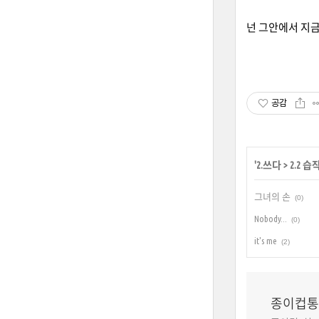
넌 그안에서 지금
공감
'
2.쓰다
>
2.2 습
그녀의 손
(0)
Nobody...
(0)
it's me
(2)
종이컵통