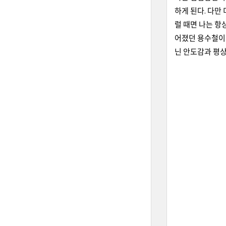
하게 된다. 다만
럴 때면 나는 항
어졌던 용수철이 
닌 안도감과 평상