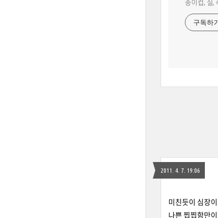
종이컵, 실,
구독하
2011. 4. 7. 19:06
미친듯이 심장이 
나쁜 찝찝함만이 