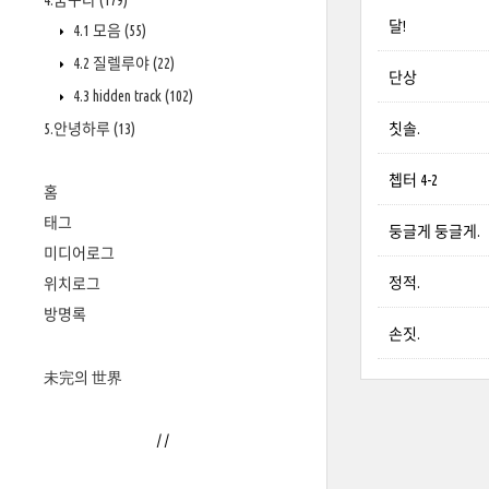
4.꿈꾸다
(179)
달!
4.1 모음
(55)
4.2 질렐루야
(22)
단상
4.3 hidden track
(102)
5.안녕하루
(13)
칫솔.
쳅터 4-2
홈
태그
둥글게 둥글게.
미디어로그
정적.
위치로그
방명록
손짓.
未完의 世界
/
/